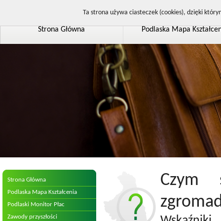
Zaloguj
Ta strona używa ciasteczek (cookies), dzięki który
Strona Główna
Podlaska Mapa Kształcen
Czym s
Strona Główna
Podlaska Mapa Kształcenia
zgromad
Podlaski Monitor Płac
Zawody przyszłości
Wskaźniki