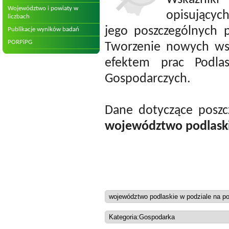
Województwo i powiaty w
opisującyc
liczbach
jego poszczególnych 
Publikacje wyników badań
PORPiPG
Tworzenie nowych wsk
efektem prac Podla
Gospodarczych.
Dane dotyczące poszc
województwo podlaski